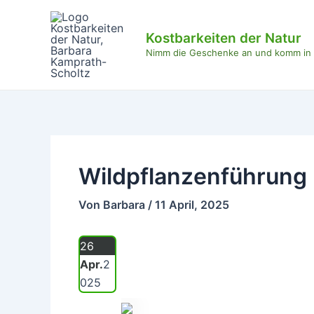
Zum
Beitragsnavigation
Inhalt
Kostbarkeiten der Natur
springen
Nimm die Geschenke an und komm in d
Wildpflanzenführung
Von
Barbara
/
11 April, 2025
26
Apr.
2
025