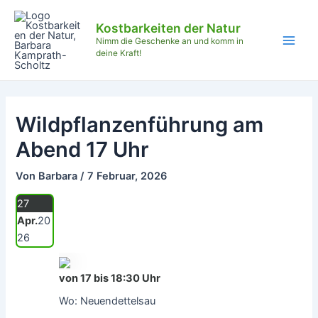
Zum
Beitragsnavigation
Main
Inhalt
Kostbarkeiten der Natur
Men
springen
Nimm die Geschenke an und komm in
deine Kraft!
Wildpflanzenführung am
Abend 17 Uhr
Von
Barbara
/
7 Februar, 2026
27
Apr.
20
26
von 17 bis 18:30 Uhr
Wo: Neuendettelsau